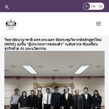
Skip
Search
TH
EN
CN
to
content
Main
Menu
วิทยาลัยนานาชาติ มทร.พระนคร จัดประชุมวิพากษ์หลักสูตรใหม่
(WISE) มุ่งปั้น "ผู้ประกอบการคล่องตัว" ระดับสากล ขับเคลื่อน
ธุรกิจด้วย AI และนวัตกรรม