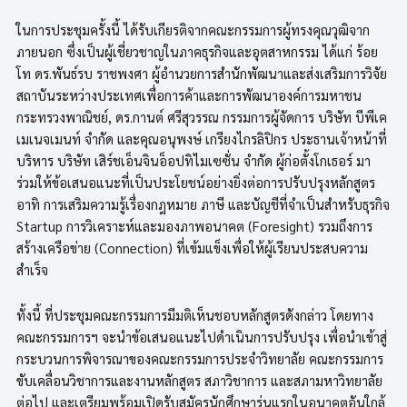
ในการประชุมครั้งนี้ ได้รับเกียรติจากคณะกรรมการผู้ทรงคุณวุฒิจาก
ภายนอก ซึ่งเป็นผู้เชี่ยวชาญในภาคธุรกิจและอุตสาหกรรม ได้แก่ ร้อย
โท ดร.พันธ์รบ ราชพงศา ผู้อำนวยการสำนักพัฒนาและส่งเสริมการวิจัย
สถาบันระหว่างประเทศเพื่อการค้าและการพัฒนาองค์การมหาชน
กระทรวงพาณิชย์, ดร.กานต์ ศรีสุวรรณ กรรมการผู้จัดการ บริษัท บีพีเค
เมเนจเมนท์ จำกัด และคุณอนุพงษ์ เกรียงไกรลิปิกร ประธานเจ้าหน้าที่
บริหาร บริษัท เสิร์ชเอ็นจินอ็อปทิไมเซซั่น จำกัด ผู้ก่อตั้งโกเธอร์ มา
ร่วมให้ข้อเสนอแนะที่เป็นประโยชน์อย่างยิ่งต่อการปรับปรุงหลักสูตร
อาทิ การเสริมความรู้เรื่องกฎหมาย ภาษี และบัญชีที่จำเป็นสำหรับธุรกิจ
Startup การวิเคราะห์และมองภาพอนาคต (Foresight) รวมถึงการ
สร้างเครือข่าย (Connection) ที่เข้มแข็งเพื่อให้ผู้เรียนประสบความ
สำเร็จ
ทั้งนี้ ที่ประชุมคณะกรรมการมีมติเห็นชอบหลักสูตรดังกล่าว โดยทาง
คณะกรรมการฯ จะนำข้อเสนอแนะไปดำเนินการปรับปรุง เพื่อนำเข้าสู่
กระบวนการพิจารณาของคณะกรรมการประจำวิทยาลัย คณะกรรมการ
ขับเคลื่อนวิชาการและงานหลักสูตร สภาวิชาการ และสภามหาวิทยาลัย
ต่อไป และเตรียมพร้อมเปิดรับสมัครนักศึกษารุ่นแรกในอนาคตอันใกล้